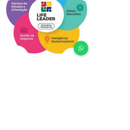
2033 7
788
47
P.V.
:
3515 2019
E.M.
: 47
P.V.
: RUA
CAMBORIÚ, 509
FAZENDA
88.301-451
ITAJAÍ
, SC
E.M.
: RUA
CAMBORIÚ, 487
FAZENDA