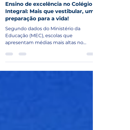
PEDRO RODRIGUES
20 de out. de 2025
2 min de leitura
Ensino de excelência no Colégio
Integral: Mais que vestibular, uma
preparação para a vida!
Segundo dados do Ministério da
Educação (MEC), escolas que
apresentam médias mais altas no
ENEM também registram índices altos
de sucesso de seus alunos no Ensino
Superior. Isso demonstra que o
desempenho do estudante no Ensino
Médio não reflete apenas em
aprovações imediatas nos vestibulares,
mas na capacidade de manter um
ritmo de excelência durante toda a
trajetória acadêmica e profissional.
“Estudar para os vestibulares e ENEM