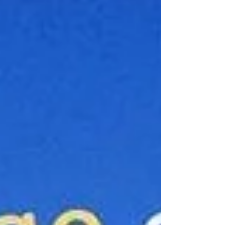
ensina a lidar com desafios, estabelecer
obje